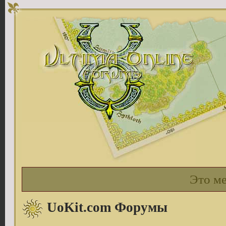
Это м
UoKit.com Форумы