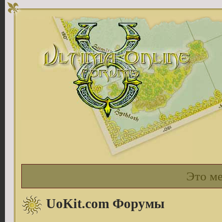
Это м
UoKit.com Форумы