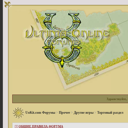
Здравствуйте, 
UoKit.com Форумы
>
Прочее
>
Другие игры
>
Торговый раздел
ОБЩИЕ ПРАВИЛА ФОРУМА