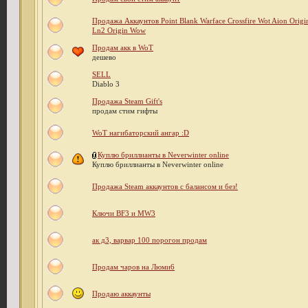
Продажа Аккаунтов Point Blank Warface Crossfire Wot Aion Orig
Ln2 Origin Wow
Продам акк в WoT
дешево
SELL
Diablo 3
Продажа Steam Gift's
продам стим гифты
WoT нагибаторский ангар :D
Куплю бриллианты в Neverwinter online
Куплю бриллианты в Neverwinter online
Продажа Steam аккаунтов с балансом и без!
Ключи BF3 и MW3
ак д3, варвар 100 порогон продам
Продам чаров на Люми6
Продаю аккаунты