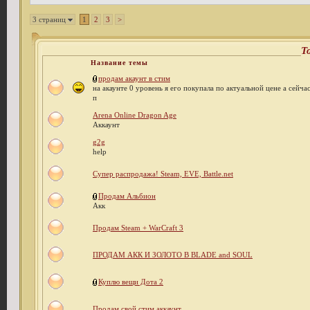
3 страниц
1
2
3
>
Т
Название темы
продам акаунт в стим
на акаунте 0 уровень я его покупала по актуальной цене а сейча
п
Arena Online Dragon Age
Аккаунт
g2g
help
Супер распродажа! Steam, EVE, Battle.net
Продам Альбион
Акк
Продам Steam + WarCraft 3
ПРОДАМ АКК И ЗОЛОТО В BLADE and SOUL
Куплю вещи Дота 2
Продам свой стим аккаунт