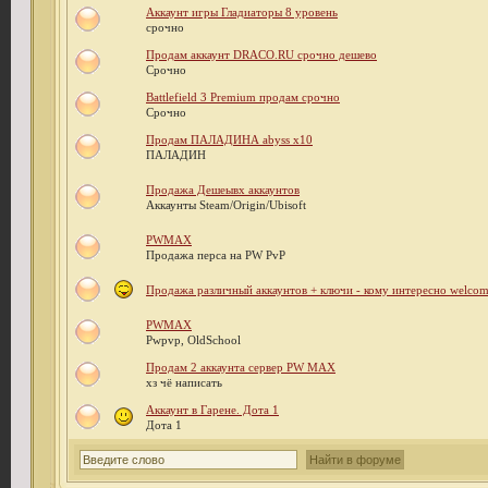
Аккаунт игры Гладиаторы 8 уровень
срочно
Продам аккаунт DRACO.RU срочно дешево
Срочно
Battlefield 3 Premium продам срочно
Срочно
Продам ПАЛАДИНА abyss x10
ПАЛАДИН
Продажа Дешеывх аккаунтов
Аккаунты Steam/Origin/Ubisoft
PWMAX
Продажа перса на PW PvP
Продажа различный аккаунтов + ключи - кому интересно welco
PWMAX
Pwpvp, OldSchool
Продам 2 аккаунта сервер PW MAX
хз чё написать
Аккаунт в Гарене. Дота 1
Дота 1