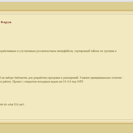
Форум
доработанным и улучшенным русскоязычным интерфейсом, сортировкой тайлов по группам и
ый на наборе библиотек для разработки программ и расширений. Главное принципиальное отличие -
и работу. Проект с открытом исходным кодом на C# 4.0 под WPF.
e do what EA can't.