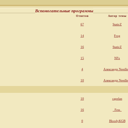
Вспомогательные программы
Ответов
Автор темы
67
StaticZ
14
Frog
16
StaticZ
15
NFx
4
Александр Needl
10
Александр Needl
10
capelan
16
_Fess_
0
BloodyKGB