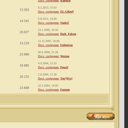
Посл. сообщение:
Kanibal
8.2.2013, 15:03
13.305
Посл. сообщение:
EL-GReeN
6.8.2011, 13:09
14.541
Посл. сообщение:
StaticZ
23.1.2009, 16:43
20.027
Посл. сообщение:
Dark_Falcon
12.12.2007, 20:06
13.219
Посл. сообщение:
Unfogiven
30.6.2006, 21:28
23.966
Посл. сообщение:
Worion
4.9.2004, 12:33
19.085
Посл. сообщение:
PagaN
2.8.2004, 11:36
20.232
Посл. сообщение:
Top*[Fcc]
22.3.2004, 14:09
23.668
Посл. сообщение:
Fantom