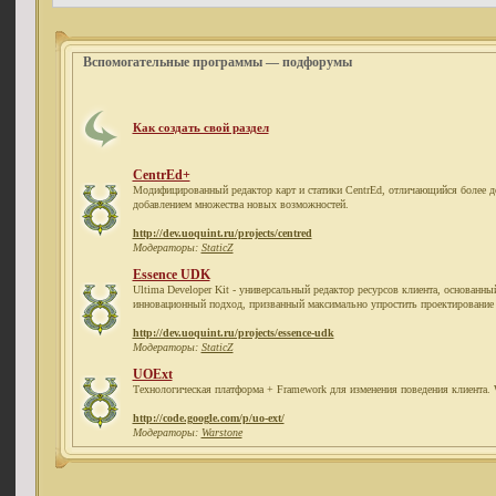
Вспомогательные программы — подфорумы
Как создать свой раздел
CentrEd+
Модифицированный редактор карт и статики CentrEd, отличающийся более 
добавлением множества новых возможностей.
http://dev.uoquint.ru/projects/centred
Модераторы:
StaticZ
Essence UDK
Ultima Developer Kit - универсальный редактор ресурсов клиента, основанн
инновационный подход, призванный максимально упростить проектирование 
http://dev.uoquint.ru/projects/essence-udk
Модераторы:
StaticZ
UOExt
Технологическая платформа + Framework для изменения поведения клиента. W
http://code.google.com/p/uo-ext/
Модераторы:
Warstone