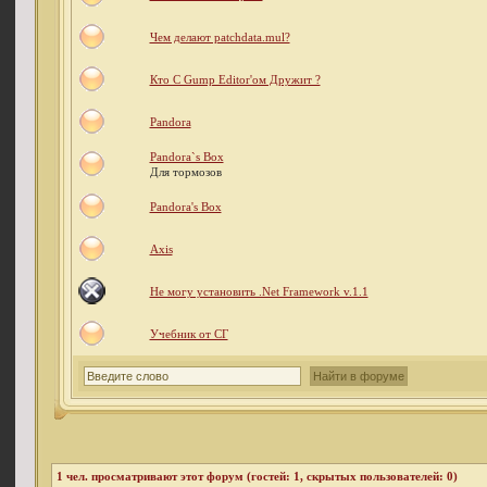
Чем делают patchdata.mul?
Кто С Gump Editor'ом Дружит ?
Pandora
Pandora`s Box
Для тормозов
Pandora's Box
Axis
Не могу установить .Net Framework v.1.1
Учебник от СГ
1
чел. просматривают этот форум (гостей: 1, скрытых пользователей: 0)