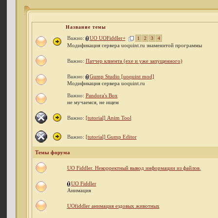
Название темы
Важно:
UO UOFiddler+
1
2
3
4
Модификация сервера uoquint.ru знаменитой программы
Важно:
Патчер клиента (ехе и уже запущенного)
Важно:
Gump Studio [uoquint mod]
Модификация сервера uoquint.ru
Важно:
Pandora's Box
не мучаемся, не ищем
Важно:
[tutorial] Anim Tool
Важно:
[tutorial] Gump Editor
Темы форума
UO Fiddler. Некорректный вывод информации из файлов.
UO Fiddler
Анимация
UOfiddler анимация ездовых животных