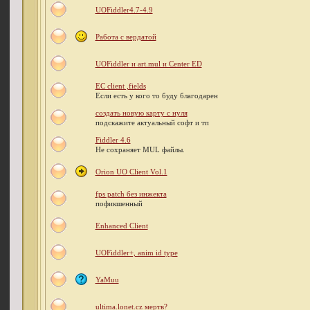
UOFiddler4.7-4.9
Работа с вердатой
UOFiddler и art.mul и Center ED
EC client ,fields
Если есть у кого то буду благодарен
создать новую карту с нуля
подскажите актуальный софт и тп
Fiddler 4.6
Не сохраняет MUL файлы.
Orion UO Client Vol.1
fps patch без инжекта
пофикшенный
Enhanced Client
UOFiddler+, anim id type
YaMuu
ultima.lonet.cz мертв?