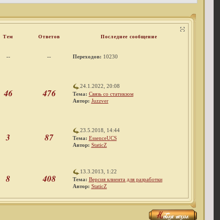
Тем
Ответов
Последнее сообщение
--
--
Переходов:
10230
24.1.2022, 20:08
46
476
Тема:
Связь со статикзом
Автор:
Juzzver
23.5.2018, 14:44
3
87
Тема:
EssenceUCS
Автор:
StaticZ
13.3.2013, 1:22
8
408
Тема:
Версия клиента для разработки
Автор:
StaticZ