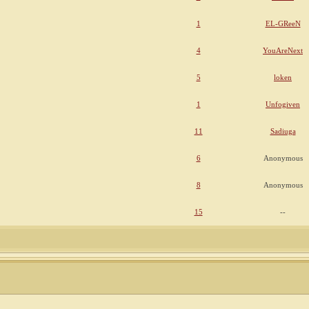
1
EL-GReeN
4
YouAreNext
5
loken
1
Unfogiven
11
Sadiuga
6
Anonymous
8
Anonymous
15
--