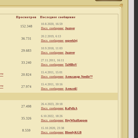
Просмотров
Последнее сообщение
10.8.2020, 16:59
152.348
Посл. сообщение:
Juzzver
20.2.2019, 6:13
36.731
Посл. сообщение:
superklej
10.9.2018, 11:03
29.683
Посл. сообщение:
Juzzver
27.11.2011, 16:11
33.240
Посл. сообщение:
TaMBoV
15.4.2011, 15:01
e™
20.824
Посл. сообщение:
Александр Needle™
15.4.2011, 10:16
e™
27.974
Посл. сообщение:
Алексей!
26.4.2023, 20:18
27.498
Посл. сообщение:
KaPeIkA
6.10.2022, 18:26
35.326
Посл. сообщение:
HeyWhaHappen
15.10.2020, 23:38
8.559
Посл. сообщение:
BloodyKGB