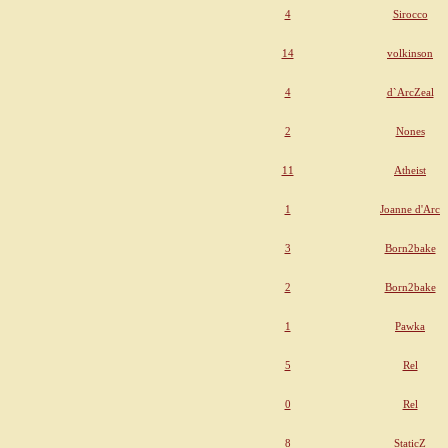
4
Sirocco
14
volkinson
4
d`ArcZeal
2
Nones
11
Atheist
1
Joanne d'Arc
3
Born2bake
2
Born2bake
1
Pawka
5
Rel
0
Rel
8
StaticZ