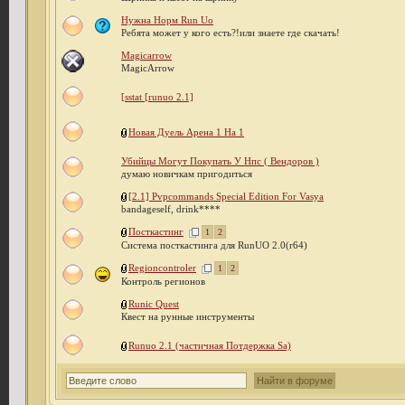
Нужна Норм Run Uo
Ребята может у кого есть?!или знаете где скачать!
Magicarrow
MagicArrow
[sstat [runuo 2.1]
Новая Дуель Арена 1 На 1
Убийцы Могут Покупать У Нпс ( Вендоров )
думаю новичкам пригодиться
[2.1] Pvpcommands Special Edition For Vasya
bandageself, drink****
Посткастинг
1
2
Система посткастинга для RunUO 2.0(r64)
Regioncontroler
1
2
Контроль регионов
Runic Quest
Квест на рунные инструменты
Runuo 2.1 (частичная Потдержка Sa)