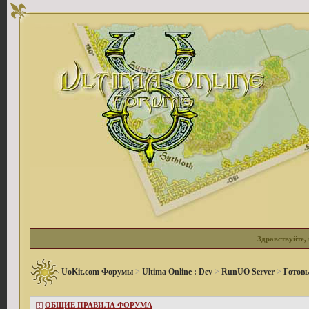
Здравствуйте, 
UoKit.com Форумы
>
Ultima Online : Dev
>
RunUO Server
>
Готов
ОБЩИЕ ПРАВИЛА ФОРУМА