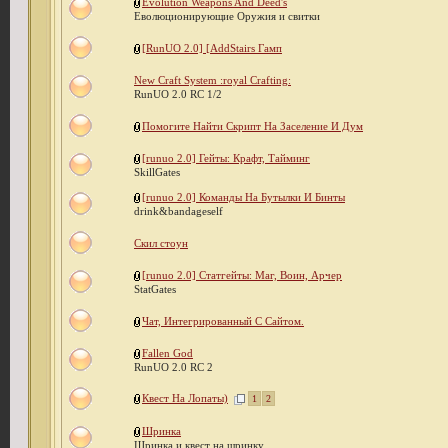
Evolution Weapons And Deed's
Еволюционирующие Оружия и свитки
[RunUO 2.0] [AddStairs Гамп
New Craft System :royal Crafting:
RunUO 2.0 RC 1/2
Помогите Найти Скрипт На Заселение И Дум
[runuo 2.0] Гейты: Крафт, Тайминг
SkillGates
[runuo 2.0] Команды На Бутылки И Бинты
drink&bandageself
Скил стоун
[runuo 2.0] Статгейты: Маг, Воин, Арчер
StatGates
Чат, Интегрированный С Сайтом.
Fallen God
RunUO 2.0 RC 2
Квест На Лопаты)
1
2
Шринка
Шринка и квест на шринку