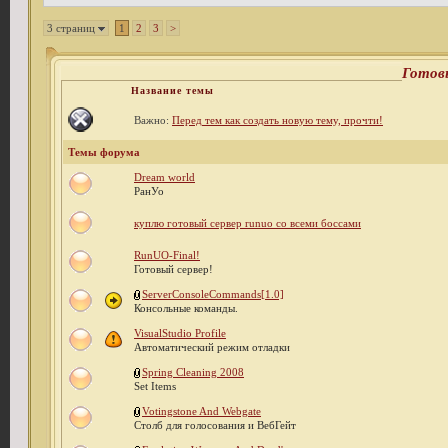
3 страниц
1
2
3
>
Готов
Название темы
Важно:
Перед тем как создать новую тему, прочти!
Темы форума
Dream world
РанУо
куплю готовый сервер runuo со всеми боссами
RunUO-Final!
Готовый сервер!
ServerConsoleCommands[1.0]
Консольные команды.
VisualStudio Profile
Автоматический режим отладки
Spring Cleaning 2008
Set Items
Votingstone And Webgate
Столб для голосования и ВебГейт