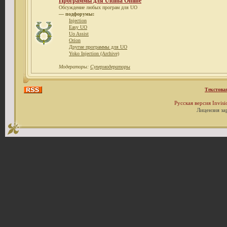
Программы для Ultima Online
Обсуждение любых програм для UO
— подфорумы:
Injection
Easy UO
Uo Assist
Orion
Другие программы для UO
Yoko Injection (Archive)
Модераторы:
Супермодераторы
Текстова
Русская версия
Invis
Лицензия за