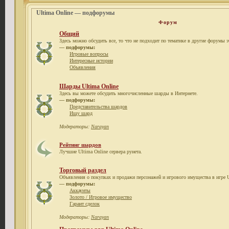
Ultima Online — подфорумы
Форум
Общий
Здесь можно обсудить все, то что не подходит по тематике в другие форумы э
— подфорумы:
Игровые вопросы
Интересные истории
Объявления
Шарды Ultima Online
Здесь вы можете обсудить многочисленные шарды в Интернете.
— подфорумы:
Представительства шардов
Ищу шард
Модераторы:
Narayan
Рейтинг шардов
Лучшие Ultima Online сервера рунета.
Торговый раздел
Объявления о покупках и продажи персонажей и игрового имущества в игре U
— подфорумы:
Аккаунты
Золото / Игровое имущество
Гарант сделок
Модераторы:
Narayan