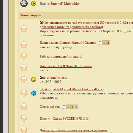
Важно:
[tutorial] Mulbuilder
Темы форума
Ищу специалиста по работе с клиентом UO (версия 6.0.4.0) дл
добавления контента (оплачиваемая работа)
Ищу специалиста по работе с клиентом UO (версия 6.0.4.0) для
добавлени
Копирование Данных Карты И Статики
1
2
напомните программу
Работа с анимацией anim.mul
Проблемка Или Я Чота Не Понимаю
? есть
uo original clients
uo 1997 - 2007
6.0.4.0 (patch 61) mul files - client install axe
Ребята подскажите приложение инструмент с помощью которог
редактирова
Сквозь заборы
1
2
3
Клиент - Сфера РУССКИЙ ЯЗЫК!
Для тех кто может изменять клиентские файлы.