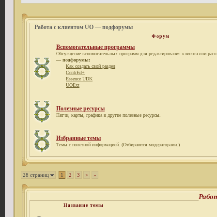
Работа с клиентом UO — подфорумы
Форум
Вспомогательные программы
Обсуждение вспомогательных программ для редактирования клиента или расш
— подфорумы:
Как создать свой раздел
CentrEd+
Essence UDK
UOExt
Полезные ресурсы
Патчи, карты, графика и другие полезные ресурсы.
Избранные темы
Темы с полезной информацией. (Отбираются модераторами.)
28 страниц
1
2
3
>
»
Рабо
Название темы