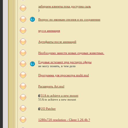
забираем клиенты пока доступна сыль
)
Вопрос по иконкам спеллов и их сохранении
мул и анимация
Артефакты после анимаций
Необходимо занести новых ездовых животных.
Ездовые исчезают при рестарте сферы
не могу понять, в чем дело
Программа для просмотра multi.mul
Расширить Art.mul
51A to achieve a new mount
51A to achieve a new mount
UO Patcher
1280x720 resolution - Client 1.26.4b ?