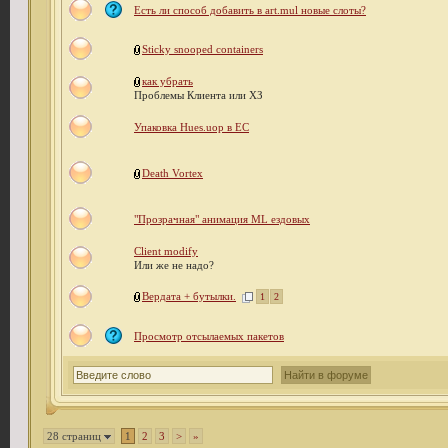
Есть ли способ добавить в art.mul новые слоты?
Sticky snooped containers
как убрать
Проблемы Клиента или ХЗ
Упаковка Hues.uop в EC
Death Vortex
"Прозрачная" анимация ML ездовых
Client modify
Или же не надо?
Вердата + бутылки.
1
2
Просмотр отсылаемых пакетов
28 страниц
1
2
3
>
»