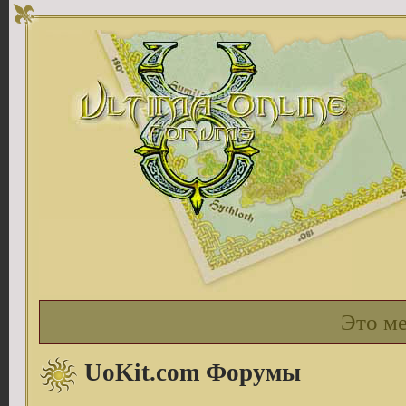
Это м
UoKit.com Форумы