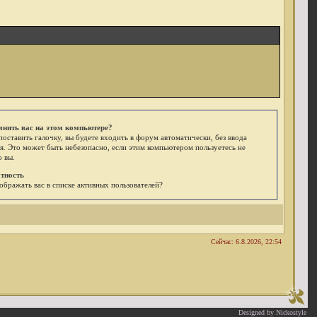
мнить вас на этом компьютере?
поставить галочку, вы будете входить в форум автоматически, без ввода
я. Это может быть небезопасно, если этим компьютером пользуетесь не
о вы.
тность
ображать вас в списке активных пользователей?
Сейчас: 6.8.2026, 22:54
Designed by Nickostyle