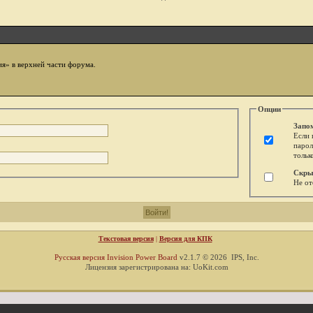
ия» в верхней части форума.
Опции
Запо
Если 
парол
тольк
Скры
Не от
Текстовая версия
|
Версия для КПК
Русская версия
Invision Power Board
v2.1.7 © 2026 IPS, Inc.
Лицензия зарегистрирована на: UoKit.com