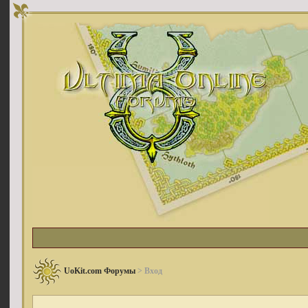
UoKit.com Форумы
> Вход