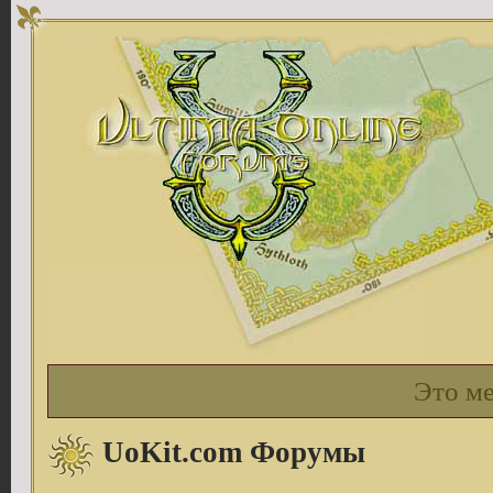
Это м
UoKit.com Форумы