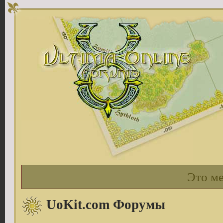
Это м
UoKit.com Форумы