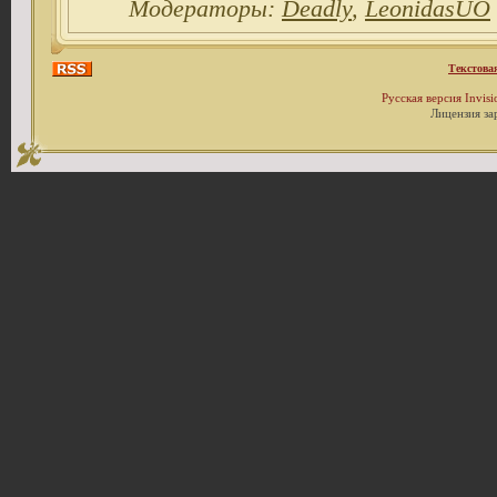
Модераторы:
Deadly
,
LeonidasUO
Текстова
Русская версия
Invis
Лицензия за