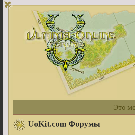
Это м
UoKit.com Форумы