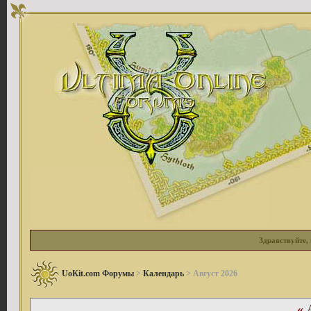
Здравствуйте, 
UoKit.com Форумы
>
Календарь
> Август 2026
«
А