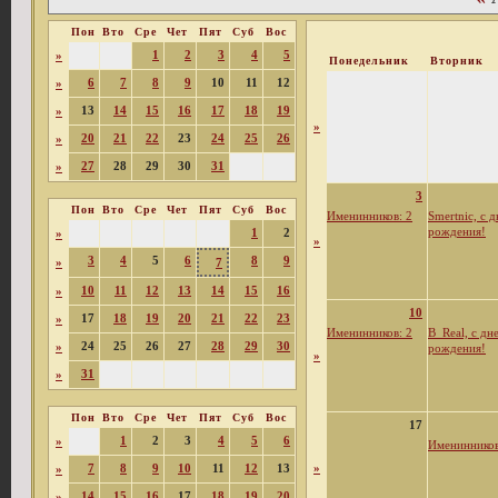
Пон
Вто
Сре
Чет
Пят
Суб
Вос
1
2
3
4
5
»
Понедельник
Вторник
6
7
8
9
10
11
12
»
13
14
15
16
17
18
19
»
»
20
21
22
23
24
25
26
»
27
28
29
30
31
»
3
Пон
Вто
Сре
Чет
Пят
Суб
Вос
Именинников: 2
Smertnic, с 
рождения!
1
2
»
»
3
4
5
6
8
9
»
7
10
11
12
13
14
15
16
»
10
17
18
19
20
21
22
23
»
Именинников: 2
B_Real, с дн
24
25
26
27
28
29
30
»
рождения!
»
31
»
Пон
Вто
Сре
Чет
Пят
Суб
Вос
17
1
2
3
4
5
6
»
Именинников
7
8
9
10
11
12
13
»
»
14
15
16
17
18
19
20
»