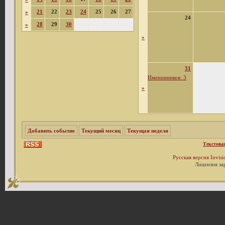
21
22
23
24
25
26
27
»
24
28
29
30
»
»
31
Именинников: 3
»
Добавить событие
Текущий месяц
Текущая неделя
Текстова
Русская версия
Invis
Лицензия за