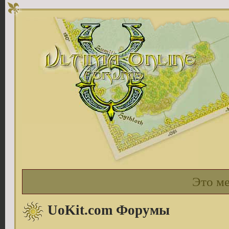
Это м
UoKit.com Форумы