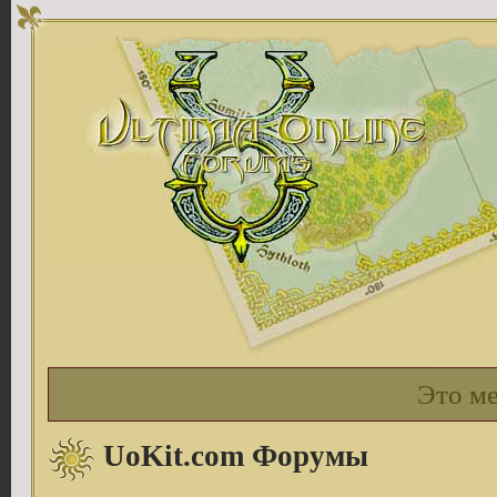
Это м
UoKit.com Форумы