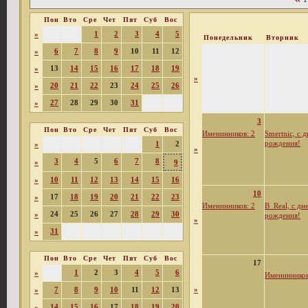
Пон
Вто
Сре
Чет
Пят
Суб
Вос
1
2
3
4
5
»
Понедельник
Вторник
6
7
8
9
10
11
12
»
13
14
15
16
17
18
19
»
»
20
21
22
23
24
25
26
»
27
28
29
30
31
»
3
Пон
Вто
Сре
Чет
Пят
Суб
Вос
Именинников: 2
Smertnic, с 
рождения!
1
2
»
»
3
4
5
6
7
8
»
9
10
11
12
13
14
15
16
»
10
17
18
19
20
21
22
23
»
Именинников: 2
B_Real, с дн
24
25
26
27
28
29
30
»
рождения!
»
31
»
Пон
Вто
Сре
Чет
Пят
Суб
Вос
17
1
2
3
4
5
6
»
Именинников
7
8
9
10
11
12
13
»
»
14
15
16
17
18
19
20
»