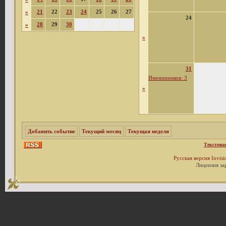
21
22
23
24
25
26
27
»
24
28
29
30
»
»
31
Именинников: 3
»
Добавить событие
Текущий месяц
Текущая неделя
Текстова
Русская версия
Invis
Лицензия за