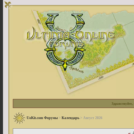
Здравствуйте, 
UoKit.com Форумы
>
Календарь
> Август 2026
«
А