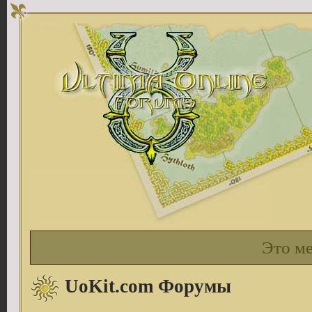
Это м
UoKit.com Форумы