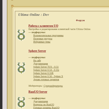
Ultima Online : Dev
Форум
Работа с клиентом UO
Настройка и редактирование клиентской части Ultima Online.
— подфорумы:
Вспомогательные программы
Полезные ресурсы
Избранные темы
Sphere Server
— подфорумы:
На сайт
Документация
Sphere Server TUS - 0.51
Sphere Server 0.54 - 0.55i
Sphere Server 0.55R
Sphere Server 0.56 - Sphere X
Архив готовых скриптов
Модераторы:
Супермодераторы
RunUO Server
— подфорумы:
Документация
Вопросы по RunUO
Готовые скрипты RunUO