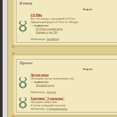
Кликер
Форум
UO Pilot
Всё, что связано с программой UO Pilot.
Официальный форум UO Pilot by WKnight.
— подфорумы:
UO Pilot в онлайн играх
Плагины и доп. ПО
Модераторы:
DarkMaster
Прочее
Форум
Другие игры
Обсуждение прочих компьютерных игр.
— подфорумы:
Торговый раздел
Модераторы:
Narayan
Харчевня "3 таракана"
Обсуждаем любые темы
(Счетчик сообщений отключен).
Модераторы:
Супермодераторы