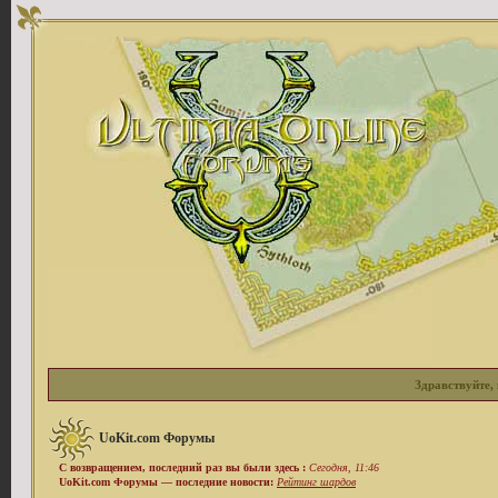
Здравствуйте, 
UoKit.com Форумы
С возвращением, последний раз вы были здесь :
Сегодня, 11:46
UoKit.com Форумы — последние новости:
Рейтинг шардов