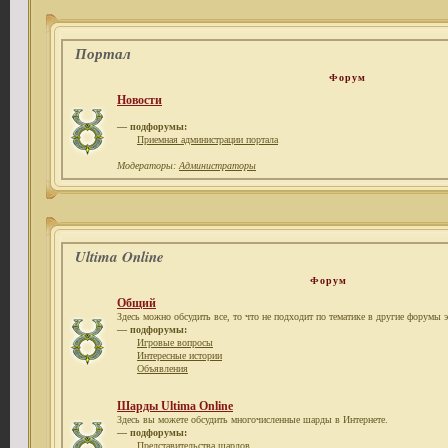
Портал
Форум
Новости
— подфорумы:
Приемная администрации портала
Модераторы:
Администраторы
Ultima Online
Форум
Общий
Здесь можно обсудить все, то что не подходит по тематике в другие форумы э
— подфорумы:
Игровые вопросы
Интересные истории
Объявления
Шарды Ultima Online
Здесь вы можете обсудить многочисленные шарды в Интернете.
— подфорумы:
Представительства шардов