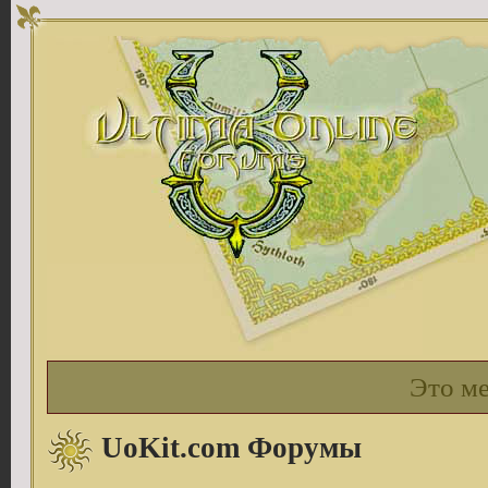
Это м
UoKit.com Форумы