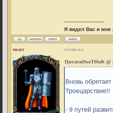
--------------------
Я видел Вас и мне
M0rBiT
8.4.2026, 20:51
Цитата(0xoTHuK @ 24
Вновь обретает
Троецарствие!!
- 9 путей разви