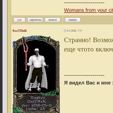
--------------------
Womans from your ci
0xoTHuK
4.5.2026, 7:17
Странно! Возмо
еще чтото вклю
--------------------
Я видел Вас и мне