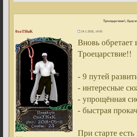
Троецарствие!
, брауз
0xoTHuK
24.1.2026, 14:05
Вновь обретает 
Троецарствие!!
- 9 путей развит
- интересные с
- упрощённая си
- быстрая прока
При старте есть