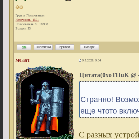
Группа: Пользователи
Наличность: 1501
Пользователь №: 18.933
Возраст: 33
M0rBiT
9.5.2026, 9:04
Цитата(0xoTHuK @ 4.
Странно! Возмо
еще чтото вклю
С разных устрой