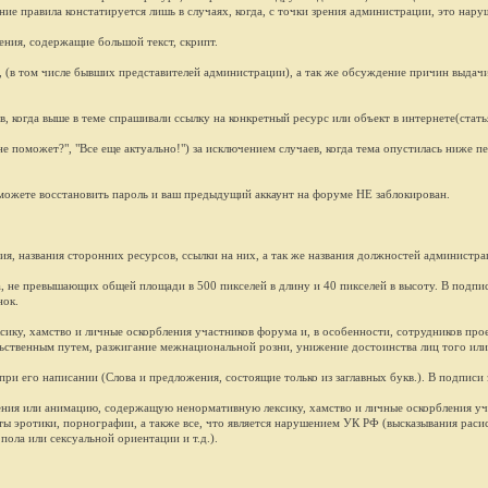
 правила констатируется лишь в случаях, когда, с точки зрения администрации, это нару
ния, содержащие большой текст, скрипт.
(в том числе бывших представителей администрации), а так же обсуждение причин выдачи п
 когда выше в теме спрашивали ссылку на конкретный ресурс или объект в интернете(статья
поможет?", "Все еще актуально!") за исключением случаев, когда тема опустилась ниже пе
 можете восстановить пароль и ваш предыдущий аккаунт на форуме НЕ заблокирован.
, названия сторонних ресурсов, ссылки на них, а так же названия должностей администрац
, не превышающих общей площади в 500 пикселей в длину и 40 пикселей в высоту. В подпи
нок.
ку, хамство и личные оскорбления участников форума и, в особенности, сотрудников прое
ьственным путем, разжигание межнациональной розни, унижение достоинства лиц того или и
ри его написании (Слова и предложения, состоящие только из заглавных букв.). В подписи 
ения или анимацию, содержащую ненормативную лексику, хамство и личные оскорбления уча
ты эротики, порнографии, а также все, что является нарушением УК РФ (высказывания раси
ола или сексуальной ориентации и т.д.).