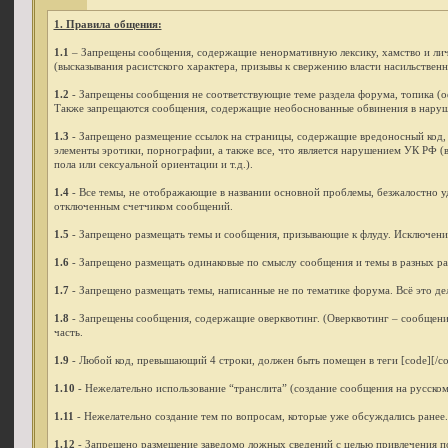
1. Правила общения:
1.1
– Запрещены сообщения, содержащие ненормативную лексику, хамство и личн
(высказывания расистского характера, призывы к свержению власти насильствен
1.2
- Запрещены сообщения не соответствующие теме раздела форума, топика (оффт
Также запрещаются сообщения, содержащие необоснованные обвинения в наруш
1.3
- Запрещено размещение ссылок на страницы, содержащие вредоносный код, л
элементы эротики, порнографии, а также все, что является нарушением УК РФ (
пола или сексуальной ориентации и т.д.).
1.4
- Все темы, не отображающие в названии основной проблемы, безжалостно у
отключенным счетчиком сообщений.
1.5
- Запрещено размещать темы и сообщения, призывающие к флуду. Исключением
1.6
- Запрещено размещать одинаковые по смыслу сообщения и темы в разных ра
1.7
- Запрещено размещать темы, написанные не по тематике форума. Всё это де
1.8
- Запрещены сообщения, содержащие оверквотинг. (Оверквотинг – сообщение,
часть.
1.9
- Любой код, превышающий 4 строки, должен быть помещен в теги [code][/cod
1.10
- Нежелательно использование “транслита” (создание сообщения на русском
1.11
- Нежелательно создание тем по вопросам, которые уже обсуждались ранее. 
1.12
- Запрещено размещение заведомо ложных сведений с целью привлечения по