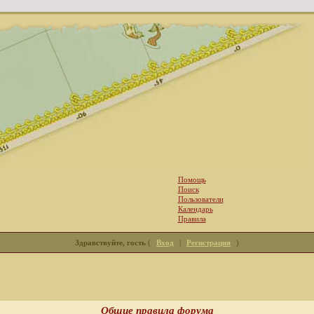
Помощь
Поиск
Пользователи
Календарь
Правила
Здравствуйте, гость
(
Вход
|
Регистрация
)
Общие правила форума