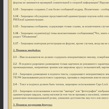
форума не занимается проверкой сомнительной и спорной информации! Нарушение
1.13
- Запрещено создавать 2 или более сообщений подряд. Исключение - сообще
1.14
- Запрещено обсуждение представителей администрации портала uokit.com, 
PM/Email администрации.
1.15
- Запрещены сообщения, содержащие только ссылки, за исключением случаев,
1.16
- Запрещено поднятие(up) темы малозначимыми сообщениями("Что, никто не 
раздел "Объявления".
1.17
- Запрещена повторная регистрация на форуме, кроме случаев, когда вы не
2. Правила профайла:
2.1
– Имя пользователя не должно содержать ненормативную лексику, оскорбления
2.2
- В подписи разрешено размещение только картинок не рекламного характера
провокационных, неприятных зрению или широкому кругу пользователей, карти
2.3
– Запрещено размещение в подписи текста, содержащего ненормативную лекси
УК РФ (высказывания расистского характера, призывы к свержению власти насил
2.4
– Текст в подписи должен быть читаем, запрещено использование Caps Lock п
2.5
– Запрещено использование в качестве “аватара” или “фотографии” изображ
администрации шардов, сцены насилия (в том числе призывы к насилию), элемен
разжигание межнациональной розни, унижение достоинства лиц того или иного п
3. Правила модерации форума: