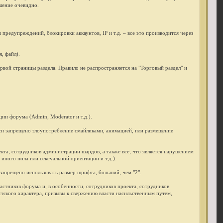
шение очевидно.
редупреждений, блокировки аккаунтов, IP и т.д. – все это производится через
, файл).
рвой страницы раздела. Правило не распространяется на "Торговый раздел" и
ии форума (Admin, Moderator и т.д.).
си запрещено злоупотребление смайликами, анимацией, или размещение
кта, сотрудников администрации шардов, а также все, что является нарушением
ного пола или сексуальной ориентации и т.д.).
запрещено использовать размер шрифта, больший, чем "2".
стников форума и, в особенности, сотрудников проекта, сотрудников
стского характера, призывы к свержению власти насильственным путем,