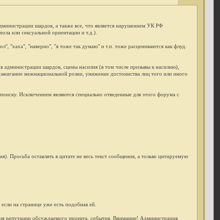
дминистрации шардов, а также все, что является нарушением УК РФ
ла или сексуальной ориентации и т.д.).
, "хаха", "наверно", "я тоже так думаю" и т.п. тоже расцениваются как флуд.
в администрации шардов, сцены насилия (в том числе призывы к насилию),
разжигание межнациональной розни, унижение достоинства лиц того или иного
 поиску. Исключением являются специально отведенные для этого форума с
. Просьба оставлять в цитате не весь текст сообщения, а только цитируемую
если на странице уже есть подобная ей.
ния репутации обсуждаемого проекта, события. Внимание! Администрация