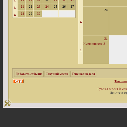
21
22
23
24
25
26
27
»
24
28
29
30
»
»
31
Именинников: 3
»
Добавить событие
Текущий месяц
Текущая неделя
Текстова
Русская версия
Invis
Лицензия за