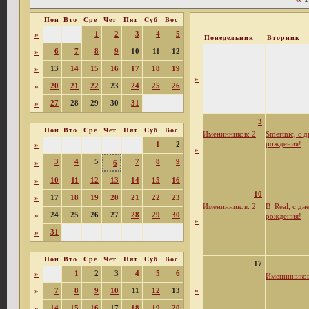
Пон
Вто
Сре
Чет
Пят
Суб
Вос
1
2
3
4
5
»
Понедельник
Вторник
6
7
8
9
10
11
12
»
13
14
15
16
17
18
19
»
»
20
21
22
23
24
25
26
»
27
28
29
30
31
»
3
Пон
Вто
Сре
Чет
Пят
Суб
Вос
Именинников: 2
Smertnic, с 
рождения!
1
2
»
»
3
4
5
7
8
9
»
6
10
11
12
13
14
15
16
»
10
17
18
19
20
21
22
23
»
Именинников: 2
B_Real, с дн
24
25
26
27
28
29
30
»
рождения!
»
31
»
Пон
Вто
Сре
Чет
Пят
Суб
Вос
17
1
2
3
4
5
6
»
Именинников
7
8
9
10
11
12
13
»
»
14
15
16
17
18
19
20
»