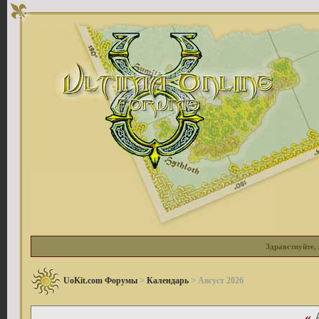
Здравствуйте, 
UoKit.com Форумы
>
Календарь
> Август 2026
«
А