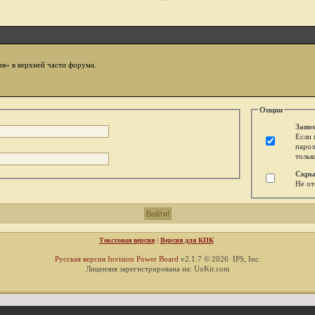
ия» в верхней части форума.
Опции
Запо
Если 
парол
тольк
Скры
Не от
Текстовая версия
|
Версия для КПК
Русская версия
Invision Power Board
v2.1.7 © 2026 IPS, Inc.
Лицензия зарегистрирована на: UoKit.com