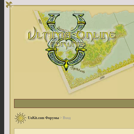
UoKit.com Форумы
> Вход