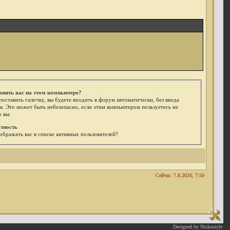
мнить вас на этом компьютере?
поставить галочку, вы будете входить в форум автоматически, без ввода
я. Это может быть небезопасно, если этим компьютером пользуетесь не
о вы.
тность
ображать вас в списке активных пользователей?
Сейчас: 7.8.2026, 7:50
Designed by Nickostyle