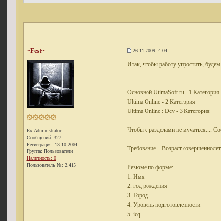
~Fest~
26.11.2009, 4:04
Итак, чтобы работу упростить, будем 
Основной UtimaSoft.ru - 1 Категория
Ultima Online - 2 Категория
Ultima Online : Dev - 3 Категория
Чтобы с разделами не мучаться.... Со
Ex-Administrator
Сообщений: 327
Регистрация: 13.10.2004
Требование... Возраст совершенноле
Группа: Пользователи
Наличность: 0
Пользователь №: 2.415
Резюме по форме:
1. Имя
2. год рождения
3. Город
4. Уровень подготовленности
5. icq