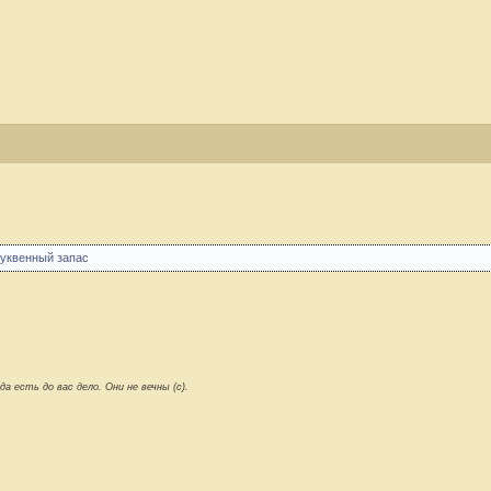
буквенный запас
 есть до вас дело. Они не вечны (с).