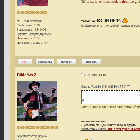
(IMG:
style_emoticons/default/smile.gif
)
--------------------
Контактная ICQ: 390-899-494.
ex. Администратор
Сообщений: 1.385
Умейте ценить тех людей, которым всегда
Регистрация: 9.9.2006
Группа: Супермодераторы
Наличность: 1053
Пользователь №: 7.737
DihlofozzZ
28.9.2010, 14:19
Цитата(Rom1o @ 26.9.2010, 17:50)
А!
какой у вас маленький словарный/бу
--------------------
С уважением Администратор Форума.
Контактный Email:
dihlofozzz@uokit.com
Администратор форума