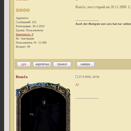
Rom1o, пост старый аж 26.11.2009. Сл
Apprentice
--------------------
Сообщений: 253
Auch der Mutigste von uns hat nur selte
Регистрация: 30.4.2010
Группа: Пользователи
Наличность: 0
Из: Амстердам
Пользователь №: 12.689
Возраст: 99
Rom1o
27.9.2010, 10:34
А!
--------------------