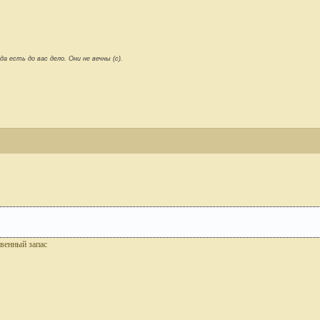
 есть до вас дело. Они не вечны (с).
квенный запас