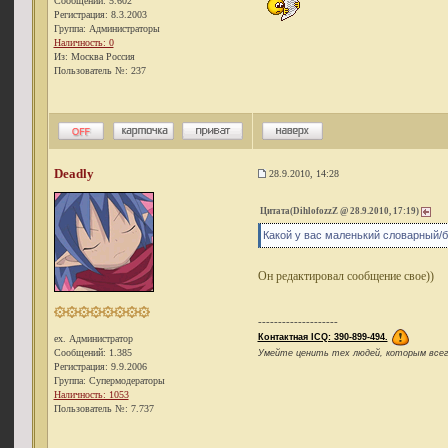
Сообщений: 5.602
Регистрация: 8.3.2003
Группа: Администраторы
Наличность: 0
Из: Москва Россия
Пользователь №: 237
Deadly
28.9.2010, 14:28
Цитата(DihlofozzZ @ 28.9.2010, 17:19)
Какой у вас маленький словарный/
Он редактировал сообщение свое))
--------------------
Контактная ICQ: 390-899-494.
ex. Администратор
Сообщений: 1.385
Умейте ценить тех людей, которым всегда
Регистрация: 9.9.2006
Группа: Супермодераторы
Наличность: 1053
Пользователь №: 7.737