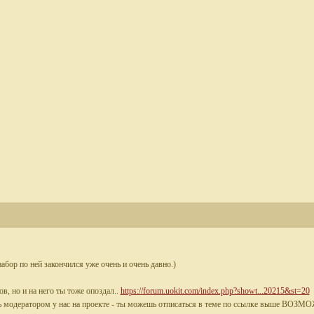
набор по ней закончился уже очень и очень давно.)
, но и на него ты тоже опоздал..
https://forum.uokit.com/index.php?showt...20215&st=20
ать модератором у нас на проекте - ты можешь отписаться в теме по ссылке выше ВОЗМО