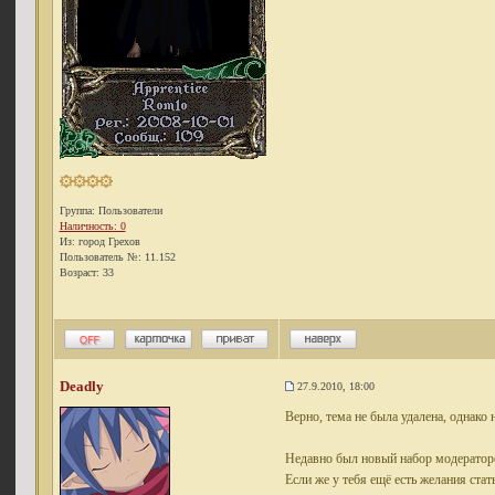
Группа: Пользователи
Наличность: 0
Из: город Грехов
Пользователь №: 11.152
Возраст: 33
Deadly
27.9.2010, 18:00
Верно, тема не была удалена, однако 
Недавно был новый набор модераторов
Если же у тебя ещё есть желания ст