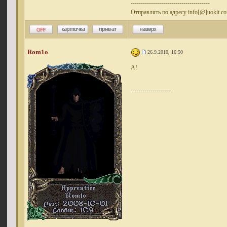
---------------------------------------
Отправлять по адресу info[@]uokit.c
Rom1o
26.9.2010, 16:50
А!
--------------------